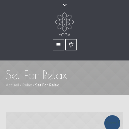
Set For Relax
Accueil
/
Relax
/ Set For Relax
Promo !