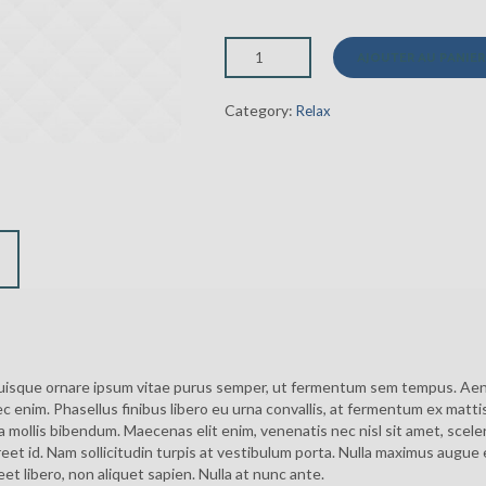
initial
actuel
était :
est :
AJOUTER AU PANIER
12,00 €.
9,99 €.
Category:
Relax
isque ornare ipsum vitae purus semper, ut fermentum sem tempus. Aenea
 enim. Phasellus finibus libero eu urna convallis, at fermentum ex matti
ollis bibendum. Maecenas elit enim, venenatis nec nisl sit amet, scele
eet id. Nam sollicitudin turpis at vestibulum porta. Nulla maximus augue e
et libero, non aliquet sapien. Nulla at nunc ante.