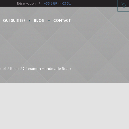
Réservation
+33 6 89 44 05 31
QUI SUIS-JE?
BLOG
CONTACT
ueil
/
Relax
/ Cinnamon Handmade Soap‎