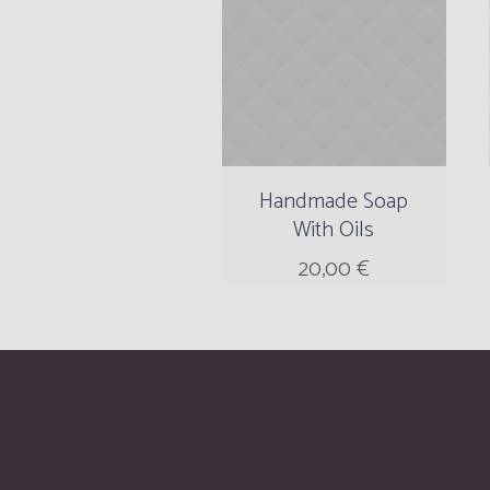
Handmade Soap
With Oils
20,00
€