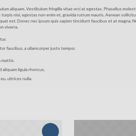
um aliquam. Vestibulum fringilla vitae orci at egestas. Phasellus moles
 turpis nisi, egestas non enim et, gravida rutrum mauris. Aenean sollici
quat est. Donec nec ipsum quis sapien tincidunt faucibus et at magna. N
m viverra.
tur.
or faucibus, a ullamcorper justo tempor.
 mattis.
d aliquam ligula rhoncus.
 eu, ultrices nulla.
Promo !