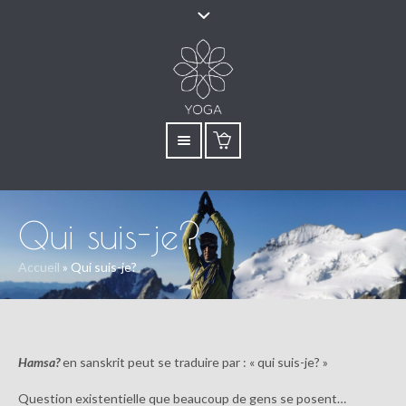
Qui suis-je?
Accueil
»
Qui suis-je?
Hamsa?
en sanskrit peut se traduire par : « qui suis-je? »
Question existentielle que beaucoup de gens se posent…